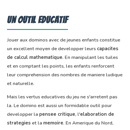
Un outil educatif
Jouer aux dominos avec de jeunes enfants constitue
un excellent moyen de developper leurs
capacites
de calcul mathematique
. En manipulant les tuiles
et en comptant les points, les enfants renforcent
leur comprehension des nombres de maniere ludique
et naturelle.
Mais les vertus educatives du jeu ne s'arretent pas
la. Le domino est aussi un formidable outil pour
developper la
pensee critique
, l'
elaboration de
strategies
et la
memoire
. En Amerique du Nord,