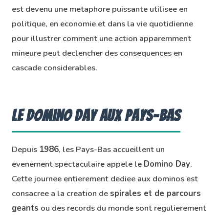
est devenu une metaphore puissante utilisee en
politique, en economie et dans la vie quotidienne
pour illustrer comment une action apparemment
mineure peut declencher des consequences en
cascade considerables.
Le Domino Day aux Pays-Bas
Depuis
1986
, les Pays-Bas accueillent un
evenement spectaculaire appele le
Domino Day
.
Cette journee entierement dediee aux dominos est
consacree a la creation de
spirales et de parcours
geants
ou des records du monde sont regulierement