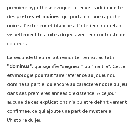
premiere hypothese evoque la tenue traditionnelle
des
pretres et moines
, qui portaient une capuche
noire a l'exterieur et blanche a l'interieur, rappelant
visuellement les tuiles du jeu avec leur contraste de
couleurs.
La seconde theorie fait remonter le mot au latin
"dominus"
, qui signifie "seigneur" ou "maitre". Cette
etymologie pourrait faire reference au joueur qui
domine la partie, ou encore au caractere noble du jeu
dans ses premieres annees d'existence. A ce jour,
aucune de ces explications n'a pu etre definitivement
confirmee, ce qui ajoute une part de mystere a
l'histoire du jeu.