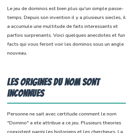
Le jeu de dominos est bien plus qu'un simple passe-
temps. Depuis son invention il y a plusieurs siecles, il
a accumule une multitude de faits interessants et
parfois surprenants. Voici quelques anecdotes et fun
facts qui vous feront voir les dominos sous un angle
nouveau.
Les origines du nom sont
inconnues
Personne ne sait avec certitude comment le nom
"Domino" a ete attribue a ce jeu. Plusieurs theories
coexistent parmi les historiens et les chercheurs. La